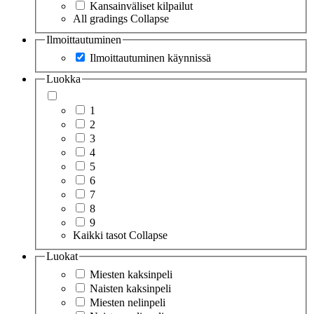
Kansainväliset kilpailut
All gradings
Collapse
Ilmoittautuminen
Ilmoittautuminen käynnissä
Luokka
1
2
3
4
5
6
7
8
9
Kaikki tasot
Collapse
Luokat
Miesten kaksinpeli
Naisten kaksinpeli
Miesten nelinpeli