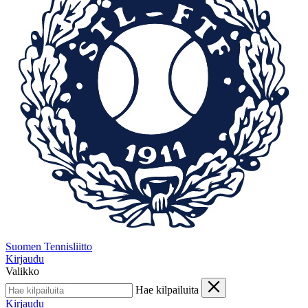
Suomen Tennisliitto
Kirjaudu
Valikko
Hae kilpailuita
Kirjaudu