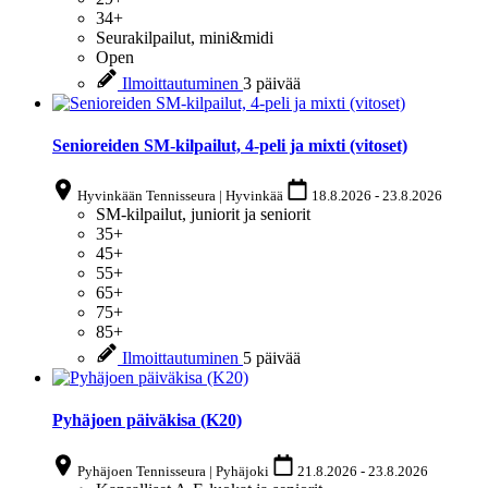
34+
Seurakilpailut, mini&midi
Open
Ilmoittautuminen
3 päivää
Senioreiden SM-kilpailut, 4-peli ja mixti (vitoset)
Hyvinkään Tennisseura | Hyvinkää
18.8.2026
-
23.8.2026
SM-kilpailut, juniorit ja seniorit
35+
45+
55+
65+
75+
85+
Ilmoittautuminen
5 päivää
Pyhäjoen päiväkisa (K20)
Pyhäjoen Tennisseura | Pyhäjoki
21.8.2026
-
23.8.2026