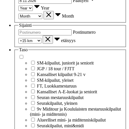
Päättyen
Year
Month
Sijainti
Postinumero
etäisyys
Taso
SM-kilpailut, juniorit ja seniorit
JGP / 18 tour / FJTT
Kansalliset kilpailut 9-21 v
SM-kilpailut, yleiset
FT, Luokkamestaruus
Kansalliset A-E-luokat ja seniorit
Seuran mestaruuskilpailut
Seurakilpailut, yleinen
9v Miditour ja Koululaisten mestaruuskilpailut
(mini- ja miditennis)
Alueelliset mini- ja miditenniskilpailut
Seurakilpailut, mini&midi