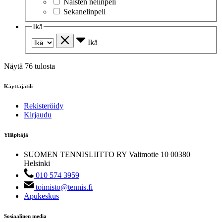
Naisten nelinpeli
Sekanelinpeli
Ikä
Ikä
Näytä 76 tulosta
Käyttäjätili
Rekisteröidy
Kirjaudu
Ylläpitäjä
SUOMEN TENNISLIITTO RY
Valimotie 10
00380
Helsinki
010 574 3959
toimisto@tennis.fi
Apukeskus
Sosiaalinen media