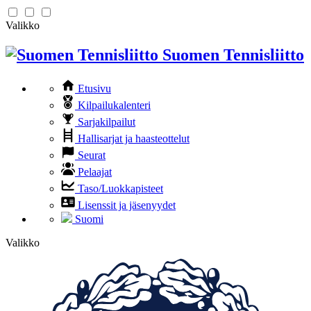
Valikko
Suomen Tennisliitto
Etusivu
Kilpailukalenteri
Sarjakilpailut
Hallisarjat ja haasteottelut
Seurat
Pelaajat
Taso/Luokkapisteet
Lisenssit ja jäsenyydet
Suomi
Valikko