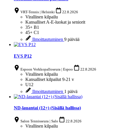
VRT-Tennis | Helsinki
22.8.2026
Virallinen kilpailu
Kansalliset A-E-luokat ja seniorit
35+
B1
45+
C1
Ilmoittautuminen
9 päivää
EVS P12
Espoon Verkkopalloseura | Espoo
22.8.2026
Virallinen kilpailu
Kansalliset kilpailut 9-21 v
U12
Ilmoittautuminen
1 päivä
ND-lauantai (12+) (Sisällä hallissa)
Salon Tennisseura | Salo
22.8.2026
Virallinen kilpailu