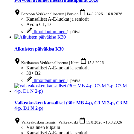
Porvoon avoimet mestaruuskilpailut 2026
Porvoon Verkkopalloseura | Porvoo
14.8.2026
-
16.8.2026
Kansalliset A-E-luokat ja seniorit
Avoin
C1, D1
Ilmoittautuminen
1 päivä
Aikuisten päiväkisa K30
Karihaaran Verkkopalloseura | Kemi
15.8.2026
Kansalliset A-E-luokat ja seniorit
30+
B2
Ilmoittautuminen
1 päivä
Valkeakosken kansalliset (30+ MB 4-p, C3 M 2-p, C3 M
4-p, D1 N 2-p)
Valkeakosken Tennis | Valkeakoski
15.8.2026
-
16.8.2026
Virallinen kilpailu
Kansalliset A-E-luokat ja seniorit