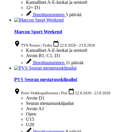
Kansalliset A-E-luokat ja seniorit
12+
D1
Ilmoittautuminen
5 päivää
Maecon Sport Weekend
TVS-Tennis | Turku
22.8.2026
-
23.8.2026
Kansalliset A-E-luokat ja seniorit
Avoin
B1, C1, D1
Ilmoittautuminen
11 päivää
PVS Seuran mestaruuskilpailut
Porin Verkkopalloseura | Pori
22.8.2026
-
23.8.2026
Avoin
D1
Seuran mestaruuskilpailut
Avoin
A1
Open
U15
U20
Ilmoittautuminen
8 päivää