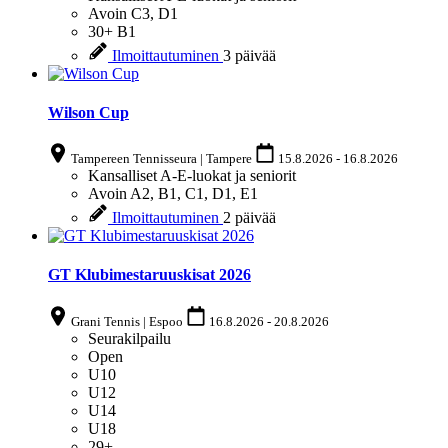
Avoin
C3, D1
30+
B1
Ilmoittautuminen
3 päivää
Wilson Cup
Tampereen Tennisseura | Tampere
15.8.2026
-
16.8.2026
Kansalliset A-E-luokat ja seniorit
Avoin
A2, B1, C1, D1, E1
Ilmoittautuminen
2 päivää
GT Klubimestaruuskisat 2026
Grani Tennis | Espoo
16.8.2026
-
20.8.2026
Seurakilpailu
Open
U10
U12
U14
U18
29+