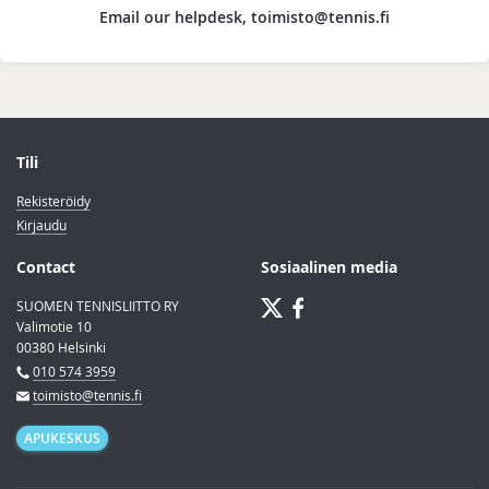
Email our helpdesk, toimisto@tennis.fi
Tili
Rekisteröidy
Kirjaudu
Contact
Sosiaalinen media
SUOMEN TENNISLIITTO RY
Valimotie 10
00380 Helsinki
010 574 3959
toimisto@tennis.fi
APUKESKUS