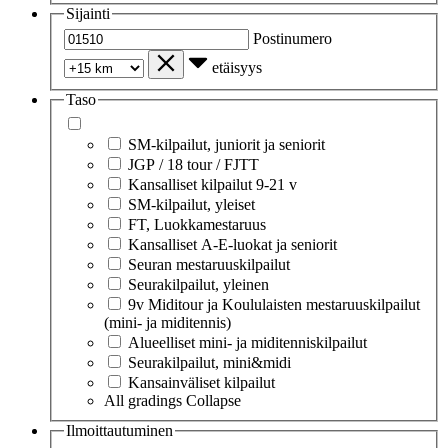
Sijainti
Postinumero
etäisyys
Taso
SM-kilpailut, juniorit ja seniorit
JGP / 18 tour / FJTT
Kansalliset kilpailut 9-21 v
SM-kilpailut, yleiset
FT, Luokkamestaruus
Kansalliset A-E-luokat ja seniorit
Seuran mestaruuskilpailut
Seurakilpailut, yleinen
9v Miditour ja Koululaisten mestaruuskilpailut
(mini- ja miditennis)
Alueelliset mini- ja miditenniskilpailut
Seurakilpailut, mini&midi
Kansainväliset kilpailut
All gradings
Collapse
Ilmoittautuminen