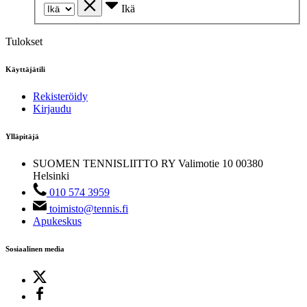
Ikä
Tulokset
Käyttäjätili
Rekisteröidy
Kirjaudu
Ylläpitäjä
SUOMEN TENNISLIITTO RY
Valimotie 10
00380
Helsinki
010 574 3959
toimisto@tennis.fi
Apukeskus
Sosiaalinen media