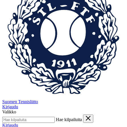
Suomen Tennisliitto
Kirjaudu
Valikko
Hae kilpailuita
Kirjaudu