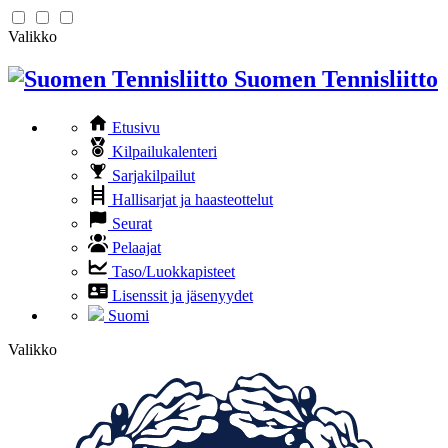
Valikko
Suomen Tennisliitto
Etusivu
Kilpailukalenteri
Sarjakilpailut
Hallisarjat ja haasteottelut
Seurat
Pelaajat
Taso/Luokkapisteet
Lisenssit ja jäsenyydet
Suomi
Valikko