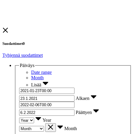
Suodattimet
0
Tyhjennä suodattimet
Päiväys
Date range
Month
Lisää
Alkaen
Päättyen
Year
Month