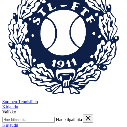
Suomen Tennisliitto
Kirjaudu
Valikko
Hae kilpailuita
Kirjaudu