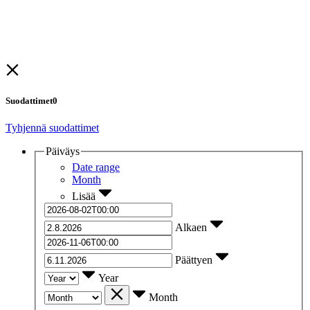
Suodattimet
0
Tyhjennä suodattimet
Päiväys
Date range
Month
Lisää
Alkaen
Päättyen
Year
Month