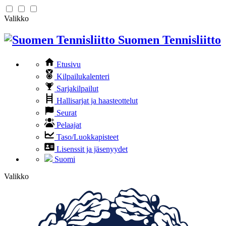
Valikko
Suomen Tennisliitto
Etusivu
Kilpailukalenteri
Sarjakilpailut
Hallisarjat ja haasteottelut
Seurat
Pelaajat
Taso/Luokkapisteet
Lisenssit ja jäsenyydet
Suomi
Valikko