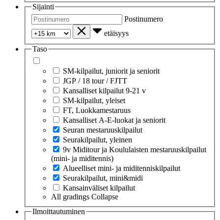
Sijainti
Postinumero
etäisyys
Taso
SM-kilpailut, juniorit ja seniorit
JGP / 18 tour / FJTT
Kansalliset kilpailut 9-21 v
SM-kilpailut, yleiset
FT, Luokkamestaruus
Kansalliset A-E-luokat ja seniorit
Seuran mestaruuskilpailut
Seurakilpailut, yleinen
9v Miditour ja Koululaisten mestaruuskilpailut
(mini- ja miditennis)
Alueelliset mini- ja miditenniskilpailut
Seurakilpailut, mini&midi
Kansainväliset kilpailut
All gradings
Collapse
Ilmoittautuminen