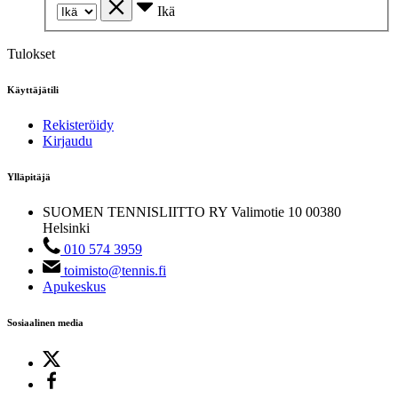
Ikä
Tulokset
Käyttäjätili
Rekisteröidy
Kirjaudu
Ylläpitäjä
SUOMEN TENNISLIITTO RY
Valimotie 10
00380
Helsinki
010 574 3959
toimisto@tennis.fi
Apukeskus
Sosiaalinen media