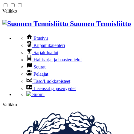
Valikko
Suomen Tennisliitto
Etusivu
Kilpailukalenteri
Sarjakilpailut
Hallisarjat ja haasteottelut
Seurat
Pelaajat
Taso/Luokkapisteet
Lisenssit ja jäsenyydet
Suomi
Valikko