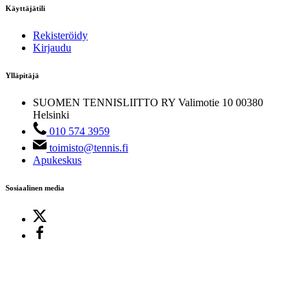
Käyttäjätili
Rekisteröidy
Kirjaudu
Ylläpitäjä
SUOMEN TENNISLIITTO RY
Valimotie 10
00380
Helsinki
010 574 3959
toimisto@tennis.fi
Apukeskus
Sosiaalinen media