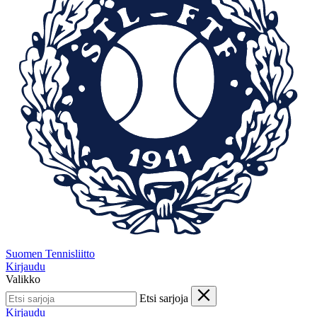
Suomen Tennisliitto
Kirjaudu
Valikko
Etsi sarjoja
Kirjaudu