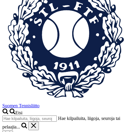
Suomen Tennisliitto
Etsi
Hae kilpailuita, liigoja, seuroja tai
pelaajia...