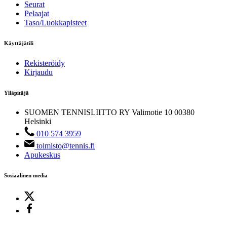
Seurat
Pelaajat
Taso/Luokkapisteet
Käyttäjätili
Rekisteröidy
Kirjaudu
Ylläpitäjä
SUOMEN TENNISLIITTO RY
Valimotie 10
00380
Helsinki
010 574 3959
toimisto@tennis.fi
Apukeskus
Sosiaalinen media