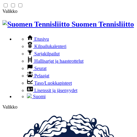
Valikko
Suomen Tennisliitto
Etusivu
Kilpailukalenteri
Sarjakilpailut
Hallisarjat ja haasteottelut
Seurat
Pelaajat
Taso/Luokkapisteet
Lisenssit ja jäsenyydet
Suomi
Valikko