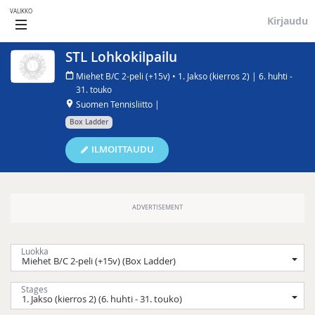
VALIKKO
Kirjaudu
STL Lohkokilpailu
Miehet B/C 2-peli (+15v) • 1. Jakso (kierros 2) | 6. huhti -
31. touko
Suomen Tennisliitto |
Box Ladder
ILMOITTAUDU
Luokka
Stages