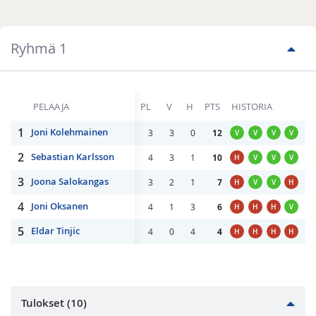
Ryhmä 1
PELAAJA
PL
V
H
PTS
HISTORIA
1
Joni Kolehmainen
3
3
0
12
V
V
V
V
2
Sebastian Karlsson
4
3
1
10
H
V
V
V
3
Joona Salokangas
3
2
1
7
H
V
V
H
4
Joni Oksanen
4
1
3
6
H
H
H
V
5
Eldar Tinjic
4
0
4
4
H
H
H
H
Tulokset (10)