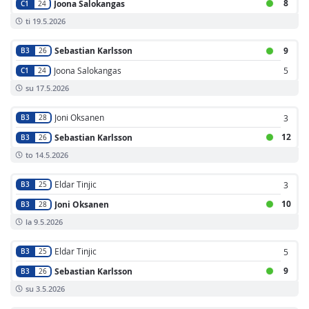
8
Joona Salokangas
C1
24
ti 19.5.2026
Sebastian Karlsson
9
B3
26
Joona Salokangas
5
C1
24
su 17.5.2026
Joni Oksanen
3
B3
28
12
Sebastian Karlsson
B3
26
to 14.5.2026
Eldar Tinjic
3
B3
25
10
Joni Oksanen
B3
28
la 9.5.2026
Eldar Tinjic
5
B3
25
9
Sebastian Karlsson
B3
26
su 3.5.2026