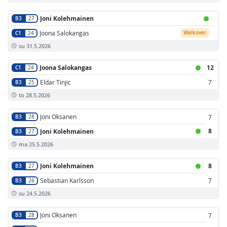
Joni Kolehmainen
B3
27
Joona Salokangas
Walkover
C1
24
su 31.5.2026
Joona Salokangas
12
C1
24
Eldar Tinjic
7
B3
25
to 28.5.2026
Joni Oksanen
7
B3
28
8
Joni Kolehmainen
B3
27
ma 25.5.2026
Joni Kolehmainen
8
B3
27
Sebastian Karlsson
7
B3
26
su 24.5.2026
Joni Oksanen
7
B3
28