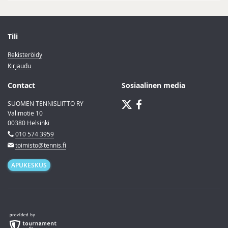
Tili
Rekisteröidy
Kirjaudu
Contact
Sosiaalinen media
SUOMEN TENNISLIITTO RY
Valimotie 10
00380 Helsinki
010 574 3959
toimisto@tennis.fi
APUKESKUS