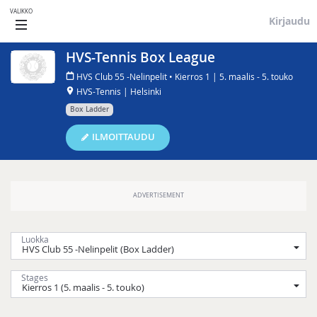
VALIKKO
Kirjaudu
HVS-Tennis Box League
HVS Club 55 -Nelinpelit • Kierros 1 | 5. maalis - 5. touko
HVS-Tennis | Helsinki
Box Ladder
ILMOITTAUDU
Luokka
Stages