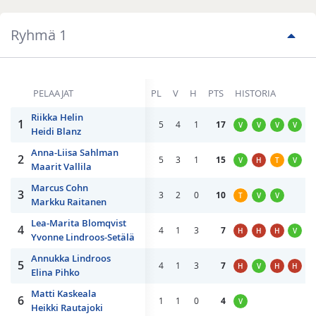
Ryhmä 1
PELAAJAT
PL
V
H
PTS
HISTORIA
Riikka Helin
1
5
4
1
17
V
V
V
V
H
Heidi Blanz
Anna-Liisa Sahlman
2
5
3
1
15
V
H
T
V
V
Maarit Vallila
Marcus Cohn
3
3
2
0
10
T
V
V
Markku Raitanen
Lea-Marita Blomqvist
4
4
1
3
7
H
H
H
V
Yvonne Lindroos-Setälä
Annukka Lindroos
5
4
1
3
7
H
V
H
H
Elina Pihko
Matti Kaskeala
6
1
1
0
4
V
Heikki Rautajoki