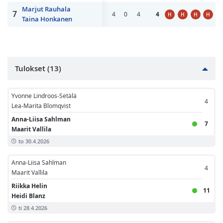
Marjut Rauhala
7
4
0
4
4
H
H
H
H
Taina Honkanen
Tulokset (13)
Yvonne Lindroos-Setälä
4
Lea-Marita Blomqvist
Anna-Liisa Sahlman
7
Maarit Vallila
to 30.4.2026
Anna-Liisa Sahlman
4
Maarit Vallila
Riikka Helin
11
Heidi Blanz
ti 28.4.2026