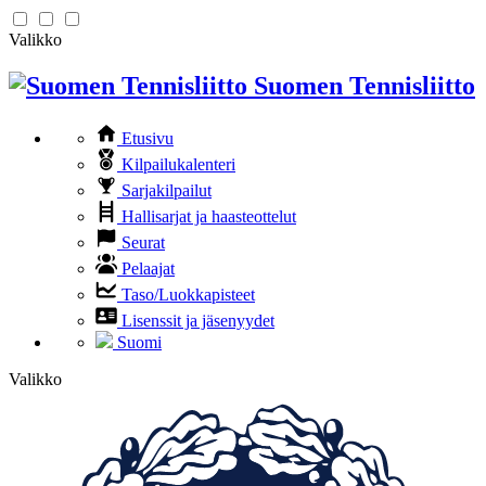
Valikko
Suomen Tennisliitto
Etusivu
Kilpailukalenteri
Sarjakilpailut
Hallisarjat ja haasteottelut
Seurat
Pelaajat
Taso/Luokkapisteet
Lisenssit ja jäsenyydet
Suomi
Valikko