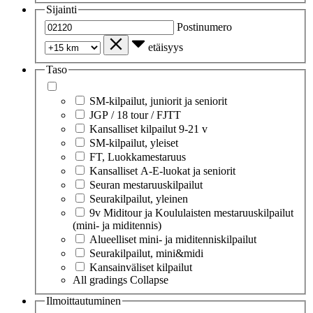
Sijainti
Postinumero
etäisyys
Taso
SM-kilpailut, juniorit ja seniorit
JGP / 18 tour / FJTT
Kansalliset kilpailut 9-21 v
SM-kilpailut, yleiset
FT, Luokkamestaruus
Kansalliset A-E-luokat ja seniorit
Seuran mestaruuskilpailut
Seurakilpailut, yleinen
9v Miditour ja Koululaisten mestaruuskilpailut
(mini- ja miditennis)
Alueelliset mini- ja miditenniskilpailut
Seurakilpailut, mini&midi
Kansainväliset kilpailut
All gradings
Collapse
Ilmoittautuminen