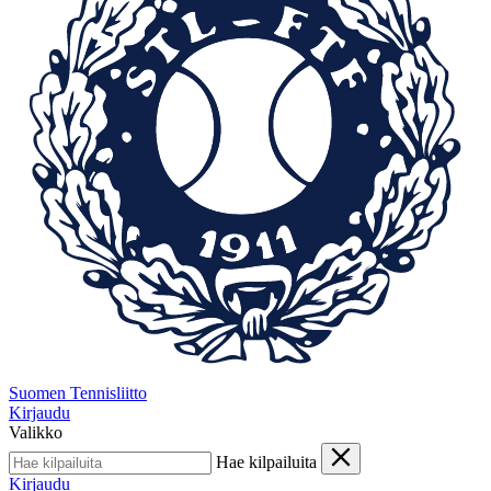
Suomen Tennisliitto
Kirjaudu
Valikko
Hae kilpailuita
Kirjaudu