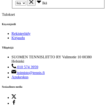
Ikä
Tulokset
Käyttäjätili
Rekisteröidy
Kirjaudu
Ylläpitäjä
SUOMEN TENNISLIITTO RY
Valimotie 10
00380
Helsinki
010 574 3959
toimisto@tennis.fi
Apukeskus
Sosiaalinen media