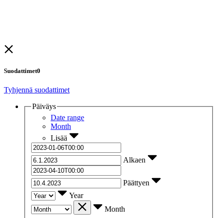
Suodattimet
0
Tyhjennä suodattimet
Päiväys
Date range
Month
Lisää
Alkaen
Päättyen
Year
Month