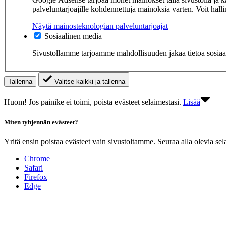
palveluntarjoajille kohdennettuja mainoksia varten. Voit hal
Näytä mainosteknologian palveluntarjoajat
Sosiaalinen media
Sivustollamme tarjoamme mahdollisuuden jakaa tietoa sosiaalis
Tallenna
Valitse kaikki ja tallenna
Huom! Jos painike ei toimi, poista evästeet selaimestasi.
Lisää
Miten tyhjennän evästeet?
Yritä ensin poistaa evästeet vain sivustoltamme. Seuraa alla olevia sela
Chrome
Safari
Firefox
Edge