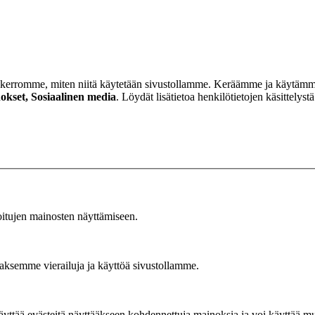
kerromme, miten niitä käytetään sivustollamme. Keräämme ja käytämme t
okset, Sosiaalinen media
. Löydät lisätietoa henkilötietojen käsittely
oitujen mainosten näyttämiseen.
aksemme vierailuja ja käyttöä sivustollamme.
äyttää evästeitä näyttääkseen kohdennettuja mainoksia ja voi käyttää mui