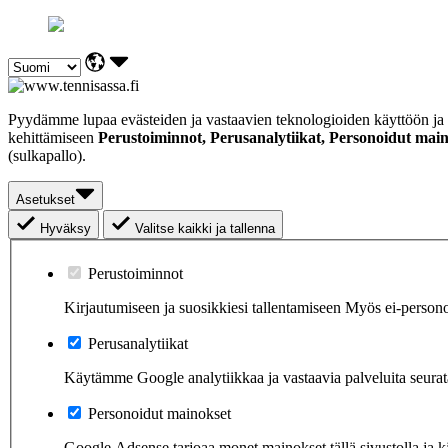
Pyydämme lupaa evästeiden ja vastaavien teknologioiden käyttöön ja 
kehittämiseen
Perustoiminnot, Perusanalytiikat, Personoidut main
(sulkapallo).
Asetukset
Hyväksy
Valitse kaikki ja tallenna
Perustoiminnot
Kirjautumiseen ja suosikkiesi tallentamiseen Myös ei-person
Perusanalytiikat
Käytämme Google analytiikkaa ja vastaavia palveluita seurat
Personoidut mainokset
Google Adsense tarjoaa monet mainokset tällä sivustolla ja k