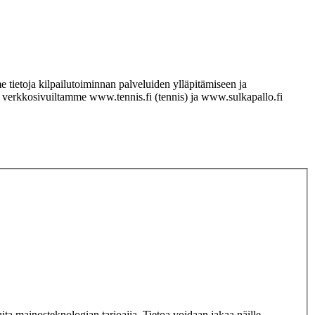
ietoja kilpailutoiminnan palveluiden ylläpitämiseen ja
stä verkkosivuiltamme www.tennis.fi (tennis) ja www.sulkapallo.fi
ta mainosteknologian tarjoajia. Tietoa voidaan jakaa näille