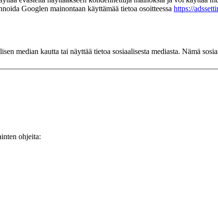
linnoida Googlen mainontaan käyttämää tietoa osoitteessa
https://adsset
en median kautta tai näyttää tietoa sosiaalisesta mediasta. Nämä sosiaa
inten ohjeita: